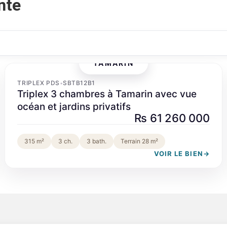
nte
TAMARIN
‹
›
TRIPLEX PDS
SBTB12B1
•
Triplex 3 chambres à Tamarin avec vue
océan et jardins privatifs
Rs 61 260 000
315 m²
3 ch.
3 bath.
Terrain 28 m²
VOIR LE BIEN
→