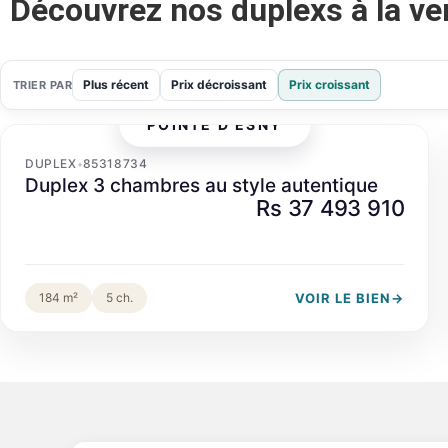
Découvrez nos duplexs à la ve
Plus récent
Prix décroissant
Prix croissant
TRIER PAR
POINTE D'ESNY
‹
›
DUPLEX
85318734
•
Duplex 3 chambres au style autentique
Rs 37 493 910
VOIR LE BIEN
→
184 m²
5 ch.