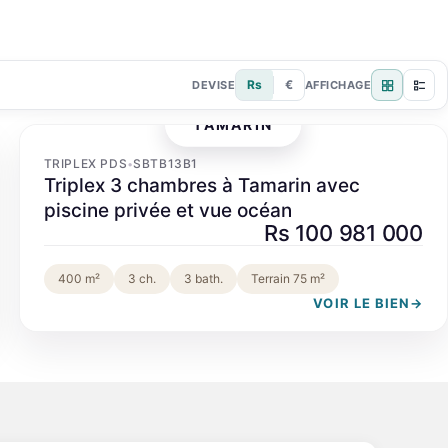
Rs
€
DEVISE
AFFICHAGE
TAMARIN
‹
›
TRIPLEX PDS
SBTB13B1
•
Triplex 3 chambres à Tamarin avec
piscine privée et vue océan
Rs 100 981 000
400 m²
3 ch.
3 bath.
Terrain 75 m²
VOIR LE BIEN
→