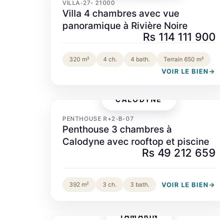
VILLA
27- 21000
•
Villa 4 chambres avec vue
panoramique à Rivière Noire
Rs 114 111 900
320 m²
4 ch.
4 bath.
Terrain 650 m²
VOIR LE BIEN
→
CALODYNE
‹
›
PENTHOUSE R+2
B-07
•
Penthouse 3 chambres à
Calodyne avec rooftop et piscine
Rs 49 212 659
VOIR LE BIEN
→
392 m²
3 ch.
3 bath.
TAMARIN