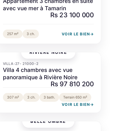
Appartement 3 chambres en suite
avec vue mer à Tamarin
Rs 23 100 000
VOIR LE BIEN
→
257 m²
3 ch.
RIVIÈRE NOIRE
‹
›
VILLA
27- 21000-2
•
Villa 4 chambres avec vue
panoramique à Rivière Noire
Rs 97 810 200
307 m²
3 ch.
3 bath.
Terrain 650 m²
VOIR LE BIEN
→
BELLE OMBRE
‹
›