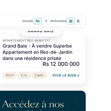
Rs
€
DEVISE
AFFICHAGE
GRAND BAIE
‹
›
APPARTEMENT RES
86801717
•
Grand Baie - À vendre Superbe
Appartement en Rez-de-Jardin
dans une résidence prisée
Rs 12 000 000
VOIR LE BIEN
→
92 m²
2 ch.
2 bath.