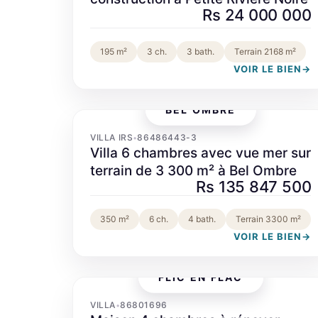
Rs 24 000 000
195 m²
3 ch.
3 bath.
Terrain 2168 m²
VOIR LE BIEN
→
BEL OMBRE
‹
›
VILLA IRS
86486443-3
•
Villa 6 chambres avec vue mer sur
terrain de 3 300 m² à Bel Ombre
Rs 135 847 500
350 m²
6 ch.
4 bath.
Terrain 3300 m²
VOIR LE BIEN
→
FLIC EN FLAC
‹
›
VILLA
86801696
•