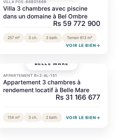
VILLA PDS
86801669
•
Villa 3 chambres avec piscine
dans un domaine à Bel Ombre
Rs 59 772 900
257 m²
3 ch.
3 bath.
Terrain 613 m²
VOIR LE BIEN
→
BELLE MARE
‹
›
APPARTEMENT R+2
AL-151
•
Appartement 3 chambres à
rendement locatif à Belle Mare
Rs 31 166 677
VOIR LE BIEN
→
154 m²
3 ch.
2 bath.