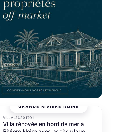
GRANDE RIVIÈRE NOIRE
‹
›
VILLA
86801701
•
Villa rénovée en bord de mer à
Rivière Noire avec accès plage