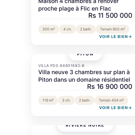
Maison 4 chambres à rénover
proche plage à Flic en Flac
Rs 11 500 000
200 m²
4 ch.
2 bath.
Terrain 600 m²
VOIR LE BIEN
→
PITON
‹
›
VILLA PDS
86801682-B
•
Villa neuve 3 chambres sur plan à
Piton dans un domaine résidentiel
Rs 16 900 000
116 m²
3 ch.
2 bath.
Terrain 454 m²
VOIR LE BIEN
→
RIVIÈRE NOIRE
‹
›