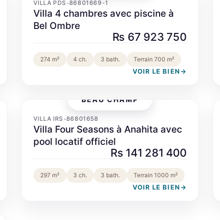
VILLA PDS
86801669-1
•
Villa 4 chambres avec piscine à
Bel Ombre
Rs 67 923 750
274 m²
4 ch.
3 bath.
Terrain 700 m²
VOIR LE BIEN
→
BEAU CHAMP
‹
›
VILLA IRS
86801658
•
Villa Four Seasons à Anahita avec
pool locatif officiel
Rs 141 281 400
297 m²
3 ch.
3 bath.
Terrain 1000 m²
VOIR LE BIEN
→