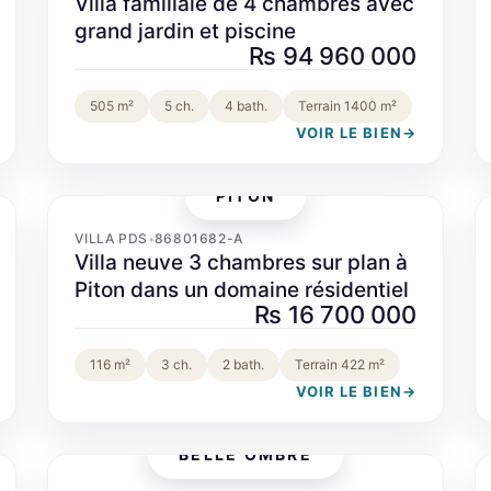
Villa familiale de 4 chambres avec
grand jardin et piscine
Rs 94 960 000
505 m²
5 ch.
4 bath.
Terrain 1400 m²
VOIR LE BIEN
→
PITON
‹
›
VILLA PDS
86801682-A
•
Villa neuve 3 chambres sur plan à
Piton dans un domaine résidentiel
Rs 16 700 000
116 m²
3 ch.
2 bath.
Terrain 422 m²
VOIR LE BIEN
→
BELLE OMBRE
‹
›