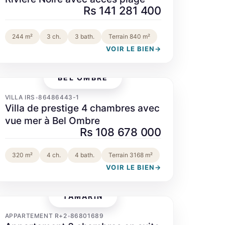
Rs 141 281 400
244 m²
3 ch.
3 bath.
Terrain 840 m²
VOIR LE BIEN
→
BEL OMBRE
‹
›
VILLA IRS
86486443-1
•
Villa de prestige 4 chambres avec
vue mer à Bel Ombre
Rs 108 678 000
320 m²
4 ch.
4 bath.
Terrain 3168 m²
VOIR LE BIEN
→
TAMARIN
‹
›
APPARTEMENT R+2
86801689
•