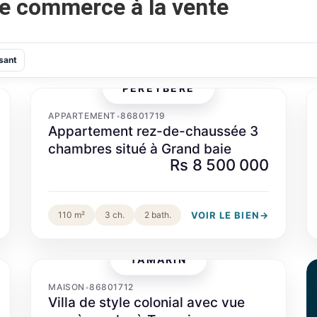
de commerce à la vente
ssant
PÉREYBÈRE
‹
›
APPARTEMENT
86801719
•
Appartement rez-de-chaussée 3
chambres situé à Grand baie
Rs 8 500 000
VOIR LE BIEN
→
110 m²
3 ch.
2 bath.
TAMARIN
‹
›
MAISON
86801712
•
Villa de style colonial avec vue