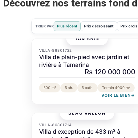
Découvrez nos terrains fond 
Plus récent
Prix décroissant
Prix croi
TRIER PAR
TAMARIN
‹
›
VILLA
86801722
•
Villa de plain-pied avec jardin et
rivière à Tamarina
Rs 120 000 000
500 m²
5 ch.
5 bath.
Terrain 4000 m²
VOIR LE BIEN
→
BEAU VALLON
‹
›
VILLA
86801714
•
Villa d'exception de 433 m² à