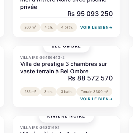
privée
Rs 95 093 250
VOIR LE BIEN
→
260 m²
4 ch.
4 bath.
BEL OMBRE
‹
›
VILLA IRS
86486443-2
•
Villa de prestige 3 chambres sur
vaste terrain à Bel Ombre
Rs 88 572 570
285 m²
3 ch.
3 bath.
Terrain 3300 m²
VOIR LE BIEN
→
RIVIÈRE NOIRE
‹
›
VILLA IRS
86801692
•