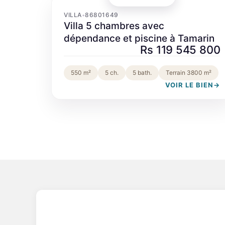
‹
›
VILLA
86801649
•
Villa 5 chambres avec
dépendance et piscine à Tamarin
Rs 119 545 800
550 m²
5 ch.
5 bath.
Terrain 3800 m²
VOIR LE BIEN
→