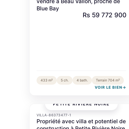
vendre à Beau Vallon, proche de
Blue Bay
Rs 59 772 900
433 m²
5 ch.
4 bath.
Terrain 704 m²
VOIR LE BIEN
→
PETITE RIVIÈRE NOIRE
VILLA
86373477-1
•
Propriété avec villa et potentiel de
construction à Petite Rivière Noire