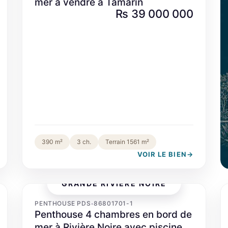
mer à vendre à Tamarin
Rs 39 000 000
390 m²
3 ch.
Terrain 1561 m²
VOIR LE BIEN
→
GRANDE RIVIÈRE NOIRE
‹
›
PENTHOUSE PDS
86801701-1
•
Penthouse 4 chambres en bord de
mer à Rivière Noire avec piscine