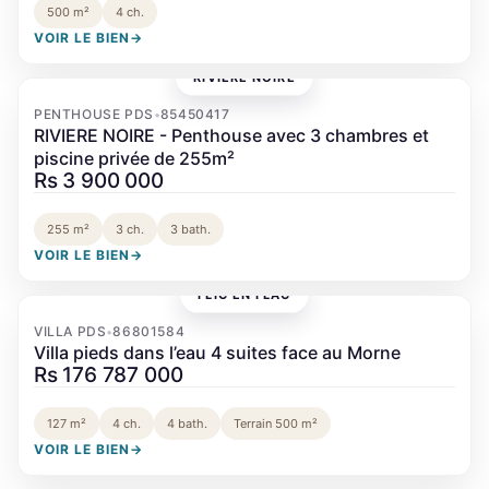
500 m²
4 ch.
VOIR LE BIEN
→
RIVIÈRE NOIRE
‹
›
PENTHOUSE PDS
85450417
•
RIVIERE NOIRE - Penthouse avec 3 chambres et
piscine privée de 255m²
Rs 3 900 000
255 m²
3 ch.
3 bath.
VOIR LE BIEN
→
FLIC EN FLAC
‹
›
VILLA PDS
86801584
•
Villa pieds dans l’eau 4 suites face au Morne
Rs 176 787 000
127 m²
4 ch.
4 bath.
Terrain 500 m²
VOIR LE BIEN
→