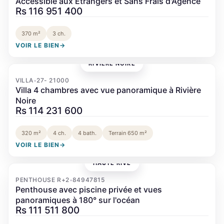
Accessible aux Étrangers et Sans Frais d'Agence
Rs 116 951 400
370 m²
3 ch.
VOIR LE BIEN
→
RIVIÈRE NOIRE
‹
›
VILLA
27- 21000
•
Villa 4 chambres avec vue panoramique à Rivière
Noire
Rs 114 231 600
320 m²
4 ch.
4 bath.
Terrain 650 m²
VOIR LE BIEN
→
HAUTE RIVE
‹
›
PENTHOUSE R+2
84947815
•
Penthouse avec piscine privée et vues
panoramiques à 180° sur l'océan
Rs 111 511 800