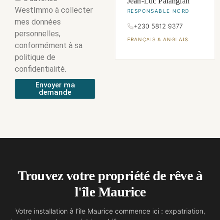
Jean-Luc Palangian
WestImmo à collecter
RESPONSABLE NORD
mes données
+230 5812 9377
personnelles,
FRANÇAIS & ANGLAIS
conformément à sa
politique de
confidentialité.
Envoyer ma
demande
Trouvez votre propriété de rêve à
l'île Maurice
Votre installation à l’île Maurice commence ici : expatriation,