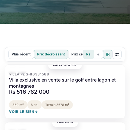
Plus récent
Prix décroissant
Prix croissant
Rs
€
BEAU CHAMP
‹
›
VILLA PDS
86381588
•
Villa exclusive en vente sur le golf entre lagon et
montagnes
Rs 516 762 000
850 m²
6 ch.
Terrain 3678 m²
VOIR LE BIEN
→
TAMARIN
‹
›