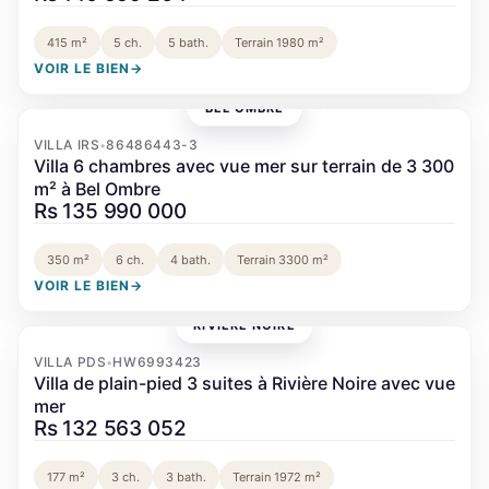
415 m²
5 ch.
5 bath.
Terrain 1980 m²
VOIR LE BIEN
→
BEL OMBRE
‹
›
VILLA IRS
86486443-3
•
Villa 6 chambres avec vue mer sur terrain de 3 300
m² à Bel Ombre
Rs 135 990 000
350 m²
6 ch.
4 bath.
Terrain 3300 m²
VOIR LE BIEN
→
RIVIÈRE NOIRE
‹
›
VILLA PDS
HW6993423
•
Villa de plain-pied 3 suites à Rivière Noire avec vue
mer
Rs 132 563 052
177 m²
3 ch.
3 bath.
Terrain 1972 m²