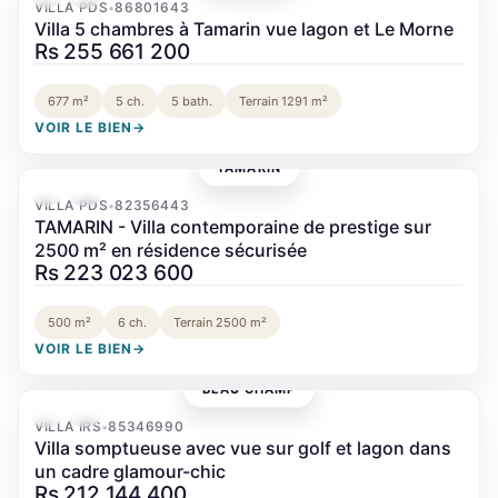
VILLA PDS
86801643
•
Villa 5 chambres à Tamarin vue lagon et Le Morne
Rs 255 661 200
677 m²
5 ch.
5 bath.
Terrain 1291 m²
VOIR LE BIEN
→
TAMARIN
‹
›
VILLA PDS
82356443
•
TAMARIN - Villa contemporaine de prestige sur
2500 m² en résidence sécurisée
Rs 223 023 600
500 m²
6 ch.
Terrain 2500 m²
VOIR LE BIEN
→
BEAU CHAMP
‹
›
VILLA IRS
85346990
•
Villa somptueuse avec vue sur golf et lagon dans
un cadre glamour-chic
Rs 212 144 400