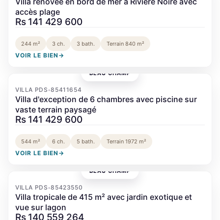
Villa rénovée en bord de mer à Rivière Noire avec
accès plage
Rs 141 429 600
244 m²
3 ch.
3 bath.
Terrain 840 m²
VOIR LE BIEN
→
BEAU CHAMP
‹
›
VILLA PDS
85411654
•
Villa d'exception de 6 chambres avec piscine sur
vaste terrain paysagé
Rs 141 429 600
544 m²
6 ch.
5 bath.
Terrain 1972 m²
VOIR LE BIEN
→
BEAU CHAMP
‹
›
VILLA PDS
85423550
•
Villa tropicale de 415 m² avec jardin exotique et
vue sur lagon
Rs 140 559 264