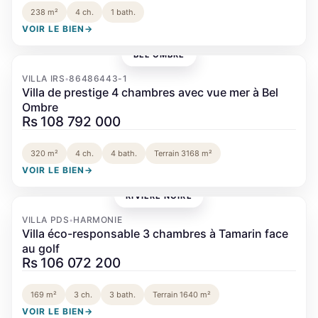
238 m²
4 ch.
1 bath.
VOIR LE BIEN
→
BEL OMBRE
‹
›
VILLA IRS
86486443-1
•
Villa de prestige 4 chambres avec vue mer à Bel
Ombre
Rs 108 792 000
320 m²
4 ch.
4 bath.
Terrain 3168 m²
VOIR LE BIEN
→
RIVIÈRE NOIRE
‹
›
VILLA PDS
HARMONIE
•
Villa éco-responsable 3 chambres à Tamarin face
au golf
Rs 106 072 200
169 m²
3 ch.
3 bath.
Terrain 1640 m²
VOIR LE BIEN
→