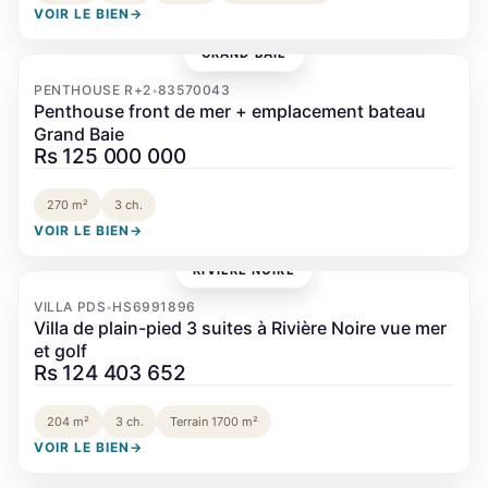
VOIR LE BIEN
→
GRAND BAIE
‹
›
PENTHOUSE R+2
83570043
•
Penthouse front de mer + emplacement bateau
Grand Baie
Rs 125 000 000
270 m²
3 ch.
VOIR LE BIEN
→
RIVIÈRE NOIRE
‹
›
VILLA PDS
HS6991896
•
Villa de plain-pied 3 suites à Rivière Noire vue mer
et golf
Rs 124 403 652
204 m²
3 ch.
Terrain 1700 m²
VOIR LE BIEN
→
TAMARIN