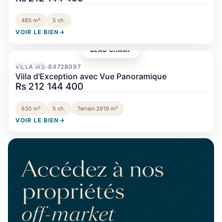
485 m²
5 ch.
VOIR LE BIEN
→
BEAU CHAMP
‹
›
VILLA IRS
84728097
•
Villa d'Exception avec Vue Panoramique
Rs 212 144 400
630 m²
5 ch.
Terrain 2619 m²
VOIR LE BIEN
→