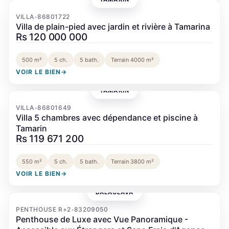
‹
›
VILLA
86801722
•
Villa de plain-pied avec jardin et rivière à Tamarina
Rs 120 000 000
500 m²
5 ch.
5 bath.
Terrain 4000 m²
VOIR LE BIEN
→
TAMARIN
‹
›
VILLA
86801649
•
Villa 5 chambres avec dépendance et piscine à
Tamarin
Rs 119 671 200
550 m²
5 ch.
5 bath.
Terrain 3800 m²
VOIR LE BIEN
→
BALACLAVA
‹
›
PENTHOUSE R+2
83209050
•
Penthouse de Luxe avec Vue Panoramique -