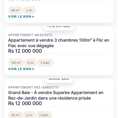
60 m²
2 ch.
VOIR LE BIEN
→
FLIC EN FLAC
‹
›
APPARTEMENT
86435072
•
Appartement à vendre 3 chambres 100m² à Flic en
Flac avec vue dégagée
Rs 12 000 000
100 m²
3 ch.
2 bath.
VOIR LE BIEN
→
GRAND BAIE
‹
›
APPARTEMENT RES
86801717
•
Grand Baie - À vendre Superbe Appartement en
Rez-de-Jardin dans une résidence prisée
Rs 12 000 000
92 m²
2 ch.
2 bath.