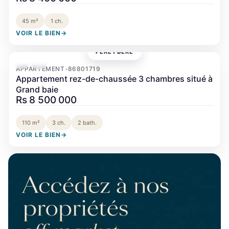
45 m²
1 ch.
VOIR LE BIEN
→
PÉREYBÈRE
‹
›
APPARTEMENT
86801719
•
Appartement rez-de-chaussée 3 chambres situé à
Grand baie
Rs 8 500 000
110 m²
3 ch.
2 bath.
VOIR LE BIEN
→