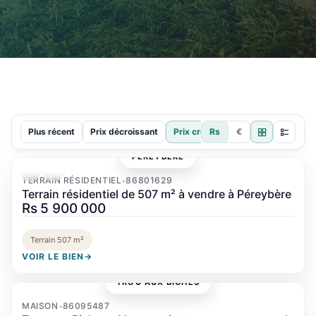
Plus récent
Prix décroissant
Prix croissant
Rs
€
PÉREYBÈRE
‹
›
TERRAIN RÉSIDENTIEL
86801629
•
Terrain résidentiel de 507 m² à vendre à Péreybère
Rs 5 900 000
Terrain 507 m²
VOIR LE BIEN
→
TROU AUX BICHES
MAISON
86095487
•