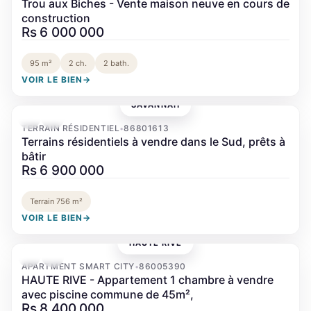
Trou aux Biches - Vente maison neuve en cours de
construction
Rs 6 000 000
95 m²
2 ch.
2 bath.
VOIR LE BIEN
→
SAVANNAH
‹
›
TERRAIN RÉSIDENTIEL
86801613
•
Terrains résidentiels à vendre dans le Sud, prêts à
bâtir
Rs 6 900 000
Terrain 756 m²
VOIR LE BIEN
→
HAUTE RIVE
‹
›
APARTMENT SMART CITY
86005390
•
HAUTE RIVE - Appartement 1 chambre à vendre
avec piscine commune de 45m²,
Rs 8 400 000