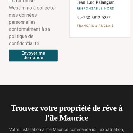
J’autorise
Jean-Luc Palangian
WestImmo à collecter
RESPONSABLE NORD
mes données
+230 5812 9377
personnelles,
FRANÇAIS & ANGLAIS
conformément à sa
politique de
confidentialité.
Envoyer ma
demande
Trouvez votre propriété de rêve à
l'île Maurice
Votre installation à l’île Maurice commence ici : expatriation,