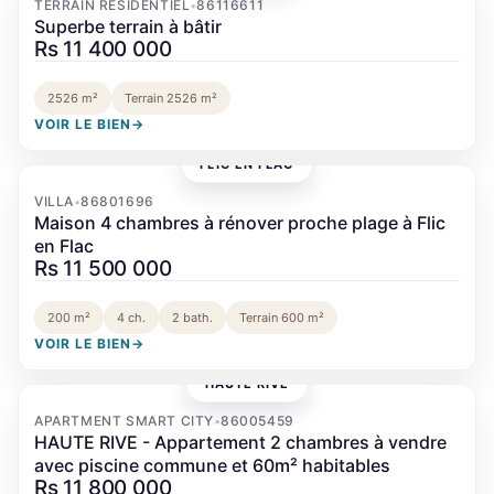
TERRAIN RÉSIDENTIEL
86116611
•
Superbe terrain à bâtir
Rs 11 400 000
2526 m²
Terrain 2526 m²
VOIR LE BIEN
→
FLIC EN FLAC
‹
›
VILLA
86801696
•
Maison 4 chambres à rénover proche plage à Flic
en Flac
Rs 11 500 000
200 m²
4 ch.
2 bath.
Terrain 600 m²
VOIR LE BIEN
→
HAUTE RIVE
‹
›
APARTMENT SMART CITY
86005459
•
HAUTE RIVE - Appartement 2 chambres à vendre
avec piscine commune et 60m² habitables
Rs 11 800 000