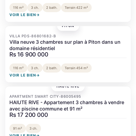
116 m²
3 ch.
2 bath.
Terrain 422 m²
VOIR LE BIEN
→
PITON
‹
›
VILLA PDS
86801682-B
•
Villa neuve 3 chambres sur plan à Piton dans un
domaine résidentiel
Rs 16 900 000
116 m²
3 ch.
2 bath.
Terrain 454 m²
VOIR LE BIEN
→
HAUTE RIVE
‹
›
APARTMENT SMART CITY
86005495
•
HAIUTE RIVE - Appartement 3 chambres à vendre
avec piscine commune et 91 m²
Rs 17 200 000
91 m²
3 ch.
VOIR LE BIEN
→