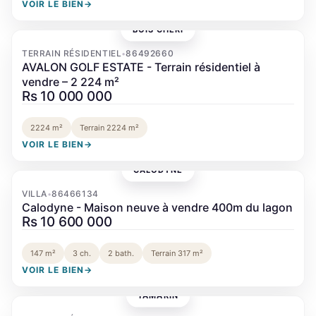
VOIR LE BIEN
→
BOIS CHÉRI
‹
›
TERRAIN RÉSIDENTIEL
86492660
•
AVALON GOLF ESTATE - Terrain résidentiel à
vendre – 2 224 m²
Rs 10 000 000
2224 m²
Terrain 2224 m²
VOIR LE BIEN
→
CALODYNE
‹
›
VILLA
86466134
•
Calodyne - Maison neuve à vendre 400m du lagon
Rs 10 600 000
147 m²
3 ch.
2 bath.
Terrain 317 m²
VOIR LE BIEN
→
TAMARIN