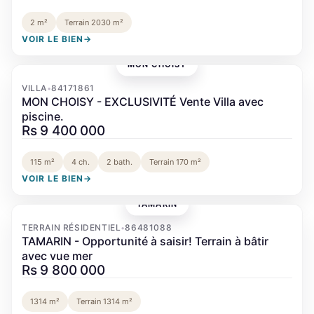
2 m²
Terrain 2030 m²
VOIR LE BIEN
→
MON CHOISY
‹
›
VILLA
84171861
•
MON CHOISY - EXCLUSIVITÉ Vente Villa avec
piscine.
Rs 9 400 000
115 m²
4 ch.
2 bath.
Terrain 170 m²
VOIR LE BIEN
→
TAMARIN
‹
›
TERRAIN RÉSIDENTIEL
86481088
•
TAMARIN - Opportunité à saisir! Terrain à bâtir
avec vue mer
Rs 9 800 000
1314 m²
Terrain 1314 m²