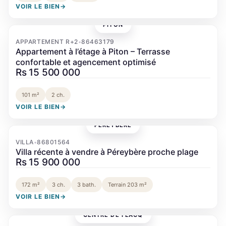
VOIR LE BIEN
→
PITON
‹
›
APPARTEMENT R+2
86463179
•
Appartement à l’étage à Piton – Terrasse
confortable et agencement optimisé
Rs 15 500 000
101 m²
2 ch.
VOIR LE BIEN
→
PÉREYBÈRE
‹
›
VILLA
86801564
•
Villa récente à vendre à Péreybère proche plage
Rs 15 900 000
172 m²
3 ch.
3 bath.
Terrain 203 m²
VOIR LE BIEN
→
CENTRE DE FLACQ
‹
›