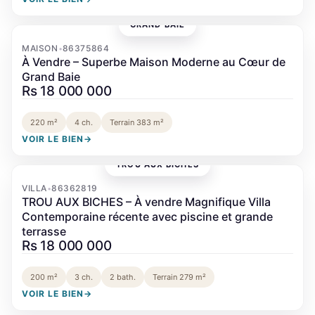
GRAND BAIE
‹
›
MAISON
86375864
•
À Vendre – Superbe Maison Moderne au Cœur de
Grand Baie
Rs 18 000 000
220 m²
4 ch.
Terrain 383 m²
VOIR LE BIEN
→
TROU AUX BICHES
‹
›
VILLA
86362819
•
TROU AUX BICHES – À vendre Magnifique Villa
Contemporaine récente avec piscine et grande
terrasse
Rs 18 000 000
200 m²
3 ch.
2 bath.
Terrain 279 m²
VOIR LE BIEN
→