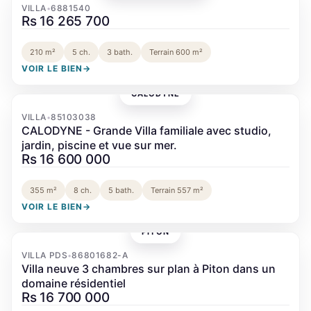
VILLA
6881540
•
Rs 16 265 700
210 m²
5 ch.
3 bath.
Terrain 600 m²
VOIR LE BIEN
→
CALODYNE
‹
›
VILLA
85103038
•
CALODYNE - Grande Villa familiale avec studio,
jardin, piscine et vue sur mer.
Rs 16 600 000
355 m²
8 ch.
5 bath.
Terrain 557 m²
VOIR LE BIEN
→
PITON
‹
›
VILLA PDS
86801682-A
•
Villa neuve 3 chambres sur plan à Piton dans un
domaine résidentiel
Rs 16 700 000