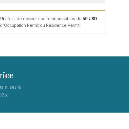
5 :
frais de dossier non remboursables de
50 USD
d'Occupation Permit ou Residence Permit.
rice
es mises à
025.