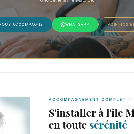
d'expatrié à l'île Maurice.
VOUS ACCOMPAGNE
WHATSAPP
VOIR NOS B
ACCOMPAGNEMENT COMPLET — 
S'installer à l'île
en toute
sérénité