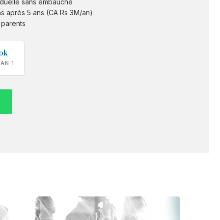
viduelle sans embauche
ns après 5 ans (CA Rs 3M/an)
 parents
0k
 AN 1
P