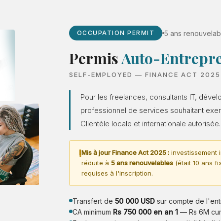
5 ans renouvelab
OCCUPATION PERMIT
Permis
Auto-Entrepr
SELF-EMPLOYED — FINANCE ACT 2025
Pour les freelances, consultants IT, dével
professionnel de services souhaitant exer
Clientèle locale et internationale autorisée.
!
Mis à jour Finance Act 2025 :
investissement in
réduite à
5 ans renouvelables
(était 10 ans fi
requises à l'inscription.
Transfert de
50 000 USD
sur compte de l'ent
CA minimum
Rs 750 000 en an 1
— Rs 6M cumu