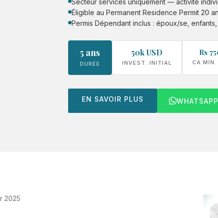
Secteur services uniquement — activité indi
Éligible au Permanent Residence Permit 20 a
Permis Dépendant inclus : époux/se, enfants,
5 ans
50k USD
Rs 75
CA MIN.
INVEST. INITIAL
DURÉE
EN SAVOIR PLUS
WHATSAP
er 2025