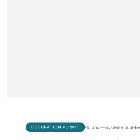
10 ans — système dual-ti
OCCUPATION PERMIT