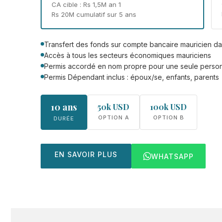
CA cible : Rs 1,5M an 1
Rs 20M cumulatif sur 5 ans
Transfert des fonds sur compte bancaire mauricien da
Accès à tous les secteurs économiques mauriciens
Permis accordé en nom propre pour une seule perso
Permis Dépendant inclus : époux/se, enfants, parents
10 ans
50k USD
100k USD
OPTION A
OPTION B
DURÉE
EN SAVOIR PLUS
WHATSAPP