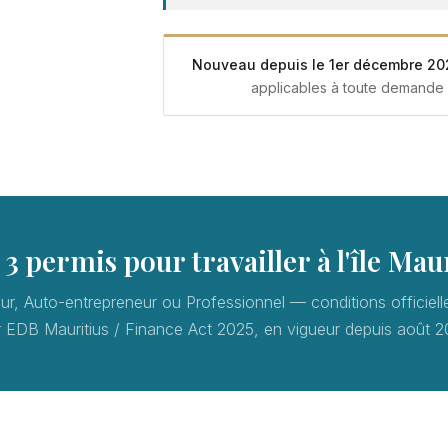
Nouveau depuis le 1er décembre 202
applicables à toute demande 
 3 permis pour travailler à l'île Mau
eur, Auto-entrepreneur ou Professionnel — conditions officiell
r EDB Mauritius / Finance Act 2025, en vigueur depuis août 2