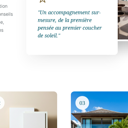
tion
"Un accompagnement sur-
nseils
mesure, de la première
e,
pensée au premier coucher
es
de soleil."
2
03