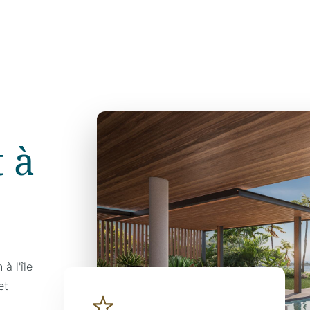
t à
à l'île
et