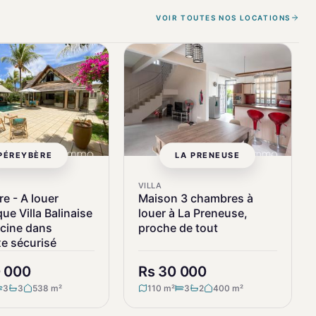
VOIR TOUTES NOS LOCATIONS
PÉREYBÈRE
LA PRENEUSE
VILLA
e - A louer
Maison 3 chambres à
ue Villa Balinaise
louer à La Preneuse,
scine dans
proche de tout
e sécurisé
0 000
Rs 30 000
3
3
538 m²
110 m²
3
2
400 m²