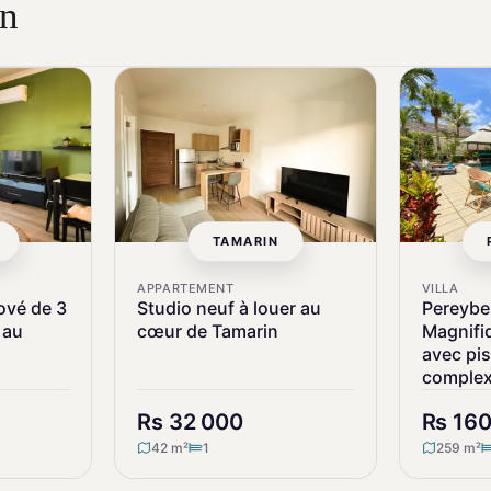
on
TAMARIN
APPARTEMENT
VILLA
ové de 3
Studio neuf à louer au
Pereyber
 au
cœur de Tamarin
Magnifiq
avec pi
complex
Rs 32 000
Rs 16
42 m²
1
259 m²