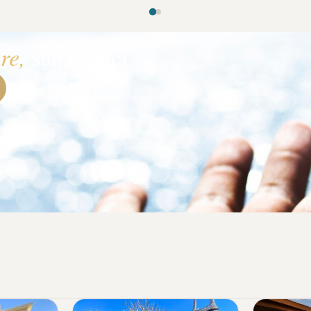
E
re,
sans souci.