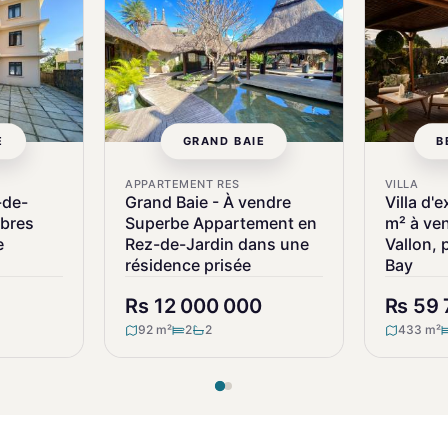
E
GRAND BAIE
B
APPARTEMENT RES
VILLA
-de-
Grand Baie - À vendre
Villa d'
bres
Superbe Appartement en
m² à ve
e
Rez-de-Jardin dans une
Vallon, 
résidence prisée
Bay
Rs 12 000 000
Rs 59
92 m²
2
2
433 m²