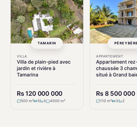
TAMARIN
PÉREYBÈR
VILLA
APPARTEMENT
Villa de plain-pied avec
Appartement rez
jardin et rivière à
chaussée 3 cham
Tamarina
situé à Grand bai
Rs 120 000 000
Rs 8 500 000
500 m²
5
5
4000 m²
110 m²
3
2