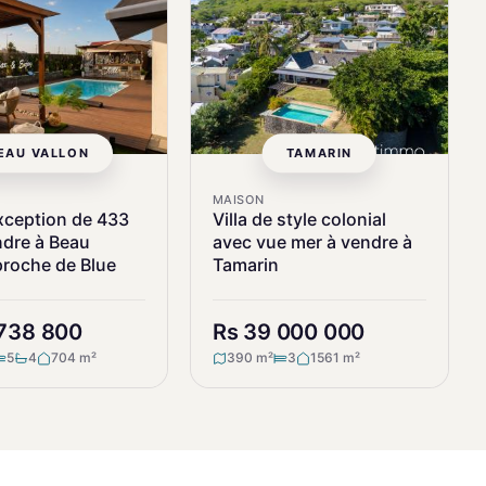
EAU VALLON
TAMARIN
MAISON
exception de 433
Villa de style colonial
ndre à Beau
avec vue mer à vendre à
proche de Blue
Tamarin
 738 800
Rs 39 000 000
5
4
704 m²
390 m²
3
1561 m²