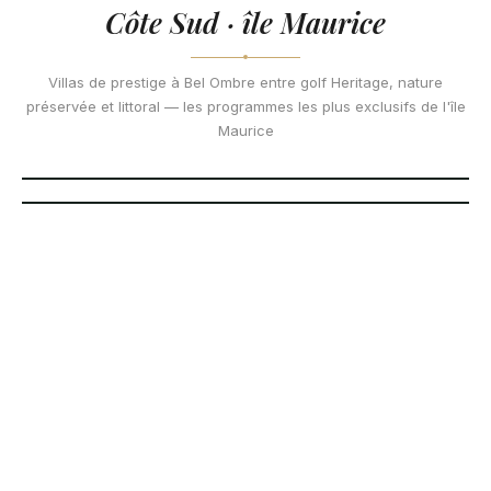
Belle Rivière Estate
BEL OMBRE · CÔTE SUD
Côte Sud · île Maurice
Villa Valriche by YOO
PRIX
Sur demande
Villas de prestige à Bel Ombre entre golf Heritage, nature
À PARTIR DE
Rs 60 000 000
préservée et littoral — les programmes les plus exclusifs de l'île
VILLAS
MODÈLES
Maurice
34 · IRS
3 à 7 ch.
TYPE
GOLF
Villas PDS
Heritage
IRS · REVENTE
PDS
CONTACT
Nous sommes à votre écoute. Laissez-nous un message et
notre équipe vous recontactera rapidement.
Nom