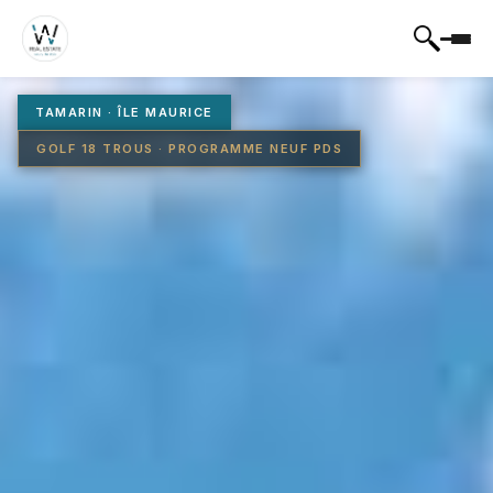
TAMARIN · ÎLE MAURICE
GOLF 18 TROUS · PROGRAMME NEUF PDS