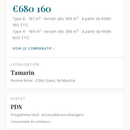
€680 160
Type B · 167 m² · terrain dès 368 m² · à partir de €680
160 TTC
Type A · 169 m² · terrain dès 396 m² · à partir de €696
800 TTC
VOIR LE COMPARATIF
LOCALISATION
Tamarin
Rivière Noire · Côte Ouest, île Maurice
STATUT
PDS
Programme neuf · accessible aux étrangers
Comprendre les schémas