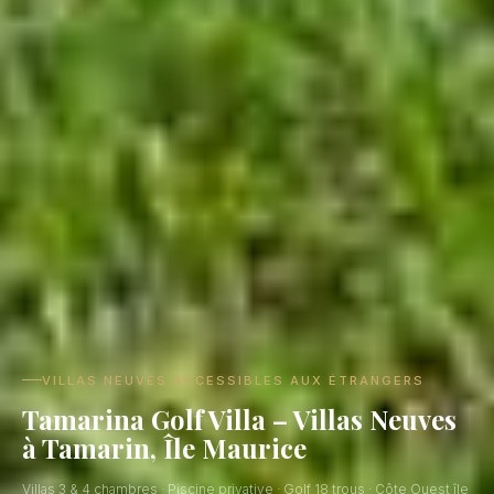
VILLAS NEUVES ACCESSIBLES AUX ÉTRANGERS
Tamarina Golf Villa – Villas Neuves
à Tamarin, Île Maurice
Villas 3 & 4 chambres · Piscine privative · Golf 18 trous · Côte Ouest île