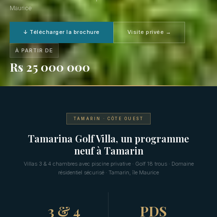
Maurice
↓ Télécharger la brochure
Visite privée →
À PARTIR DE
Rs 25 000 000
TAMARIN · CÔTE OUEST
Tamarina Golf Villa, un programme
neuf à Tamarin
Villas 3 & 4 chambres avec piscine privative · Golf 18 trous · Domaine
résidentiel sécurisé · Tamarin, île Maurice
3 & 4
PDS