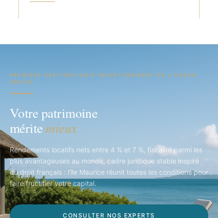
PREMIÈRE DESTINATION D’INVESTISSEMENT DE L’OCÉAN
INDIEN
Votre patrimoine
mieux
mérite
Rendements locatifs nets entre 4 % et 7 %, fiscalité parmi les
plus avantageuses au monde, cadre juridique stable inspiré
du droit français : l’île Maurice réunit toutes les conditions pour
faire fructifier votre capital.
CONSULTER NOS EXPERTS