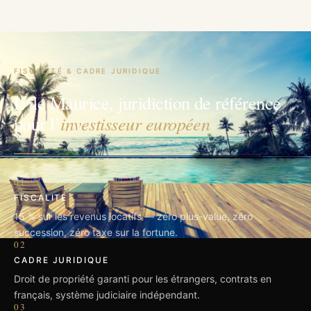
FISCALITÉ & CADRE JURIDIQUE
L’île Maurice, juridiction de référence
investisseur européen
pour l’
01
FISCALITÉ
15 % sur les revenus locatifs — zéro plus-value, zéro
succession, zéro taxe sur la fortune.
02
CADRE JURIDIQUE
Droit de propriété garanti pour les étrangers, contrats en
français, système judiciaire indépendant.
03