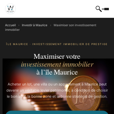
Accueil
›
Investir à Maurice
›
Maximiser son investissement
immobilier
ÎLE MAURICE · INVESTISSEMENT IMMOBILIER DE PRESTIGE
Maximiser votre
investissement immobilier
à l’île Maurice
Acheter un lot, une villa ou un appartement à Maurice peut
devenir un véritable levier patrimonial, à condition de choisir
le bon actif, la bonne zone et la bonne stratégie de gestion.