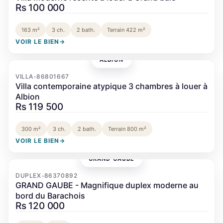
Rs 100 000
163 m²
3 ch.
2 bath.
Terrain 422 m²
VOIR LE BIEN
→
ALBION
‹
›
VILLA
86801667
•
Villa contemporaine atypique 3 chambres à louer à
Albion
Rs 119 500
300 m²
3 ch.
2 bath.
Terrain 800 m²
VOIR LE BIEN
→
GRAND GAUBE
‹
›
DUPLEX
86370892
•
GRAND GAUBE - Magnifique duplex moderne au
bord du Barachois
Rs 120 000