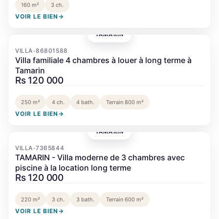
160 m²
3 ch.
VOIR LE BIEN
→
TAMARIN
‹
›
VILLA
86801588
•
Villa familiale 4 chambres à louer à long terme à
Tamarin
Rs 120 000
250 m²
4 ch.
4 bath.
Terrain 800 m²
VOIR LE BIEN
→
TAMARIN
‹
›
VILLA
7365844
•
TAMARIN - Villa moderne de 3 chambres avec
piscine à la location long terme
Rs 120 000
220 m²
3 ch.
3 bath.
Terrain 600 m²
VOIR LE BIEN
→