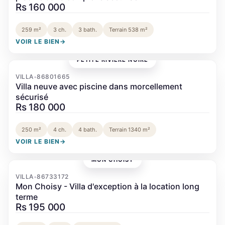
Rs 160 000
259 m²
3 ch.
3 bath.
Terrain 538 m²
VOIR LE BIEN
→
PETITE RIVIÈRE NOIRE
‹
›
VILLA
86801665
•
Villa neuve avec piscine dans morcellement
sécurisé
Rs 180 000
250 m²
4 ch.
4 bath.
Terrain 1340 m²
VOIR LE BIEN
→
MON CHOISY
‹
›
VILLA
86733172
•
Mon Choisy - Villa d'exception à la location long
terme
Rs 195 000