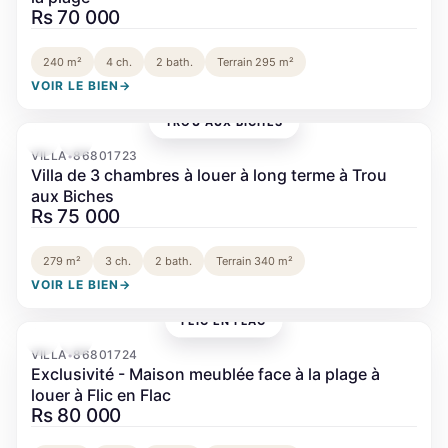
Rs 70 000
240 m²
4 ch.
2 bath.
Terrain 295 m²
VOIR LE BIEN
→
TROU AUX BICHES
‹
›
VILLA
86801723
•
Villa de 3 chambres à louer à long terme à Trou
aux Biches
Rs 75 000
279 m²
3 ch.
2 bath.
Terrain 340 m²
VOIR LE BIEN
→
FLIC EN FLAC
‹
›
VILLA
86801724
•
Exclusivité - Maison meublée face à la plage à
louer à Flic en Flac
Rs 80 000