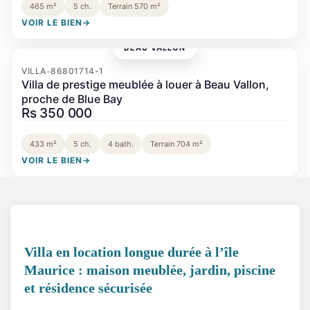
465 m²
5 ch.
Terrain 570 m²
VOIR LE BIEN
→
BEAU VALLON
‹
›
VILLA
86801714-1
•
Villa de prestige meublée à louer à Beau Vallon,
proche de Blue Bay
Rs 350 000
433 m²
5 ch.
4 bath.
Terrain 704 m²
VOIR LE BIEN
→
Villa en location longue durée à l’île
Maurice : maison meublée, jardin, piscine
et résidence sécurisée