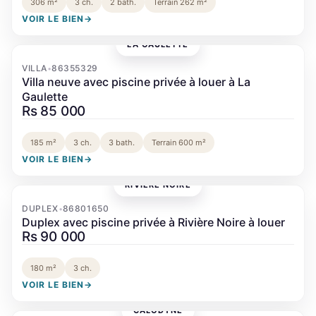
306 m²
3 ch.
2 bath.
Terrain 262 m²
VOIR LE BIEN
→
LA GAULETTE
‹
›
VILLA
86355329
•
Villa neuve avec piscine privée à louer à La
Gaulette
Rs 85 000
185 m²
3 ch.
3 bath.
Terrain 600 m²
VOIR LE BIEN
→
RIVIÈRE NOIRE
‹
›
DUPLEX
86801650
•
Duplex avec piscine privée à Rivière Noire à louer
Rs 90 000
180 m²
3 ch.
VOIR LE BIEN
→
CALODYNE