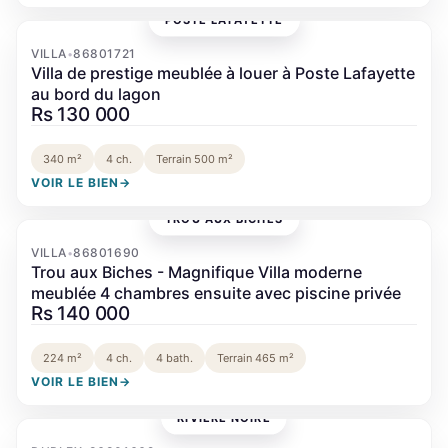
POSTE LAFAYETTE
‹
›
VILLA
86801721
•
Villa de prestige meublée à louer à Poste Lafayette
au bord du lagon
Rs 130 000
340 m²
4 ch.
Terrain 500 m²
VOIR LE BIEN
→
TROU AUX BICHES
‹
›
VILLA
86801690
•
Trou aux Biches - Magnifique Villa moderne
meublée 4 chambres ensuite avec piscine privée
Rs 140 000
224 m²
4 ch.
4 bath.
Terrain 465 m²
VOIR LE BIEN
→
RIVIÈRE NOIRE
‹
›