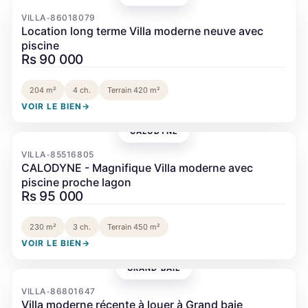
‹
›
VILLA
86018079
•
Location long terme Villa moderne neuve avec
piscine
Rs 90 000
204 m²
4 ch.
Terrain 420 m²
VOIR LE BIEN
→
CALODYNE
‹
›
VILLA
85516805
•
CALODYNE - Magnifique Villa moderne avec
piscine proche lagon
Rs 95 000
230 m²
3 ch.
Terrain 450 m²
VOIR LE BIEN
→
GRAND BAIE
‹
›
VILLA
86801647
•
Villa moderne récente à louer à Grand baie