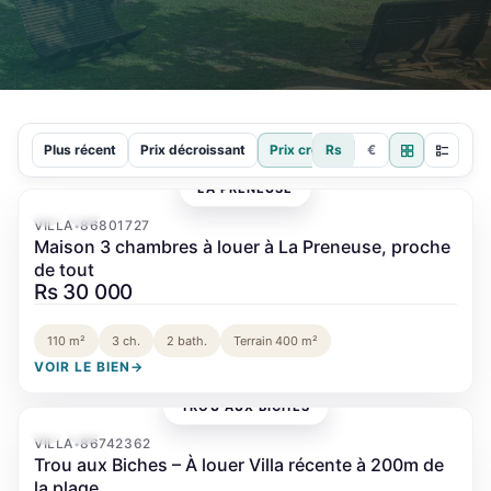
Plus récent
Prix décroissant
Prix croissant
Rs
€
LA PRENEUSE
‹
›
VILLA
86801727
•
Maison 3 chambres à louer à La Preneuse, proche
de tout
Rs 30 000
110 m²
3 ch.
2 bath.
Terrain 400 m²
VOIR LE BIEN
→
TROU AUX BICHES
‹
›
VILLA
86742362
•
Trou aux Biches – À louer Villa récente à 200m de
la plage