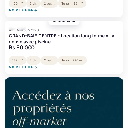
120 m²
3 ch.
2 bath.
Terrain 186 m²
VOIR LE BIEN
→
GRAND BAIE
‹
›
VILLA
85657190
•
GRAND-BAIE CENTRE - Location long terme villa
neuve avec piscine.
Rs 80 000
168 m²
3 ch.
2 bath.
Terrain 380 m²
VOIR LE BIEN
→