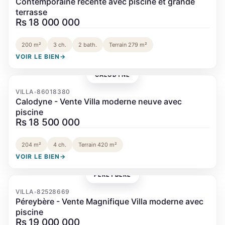
Contemporaine récente avec piscine et grande
terrasse
Rs 18 000 000
200 m²
3 ch.
2 bath.
Terrain 279 m²
VOIR LE BIEN
→
CALODYNE
‹
›
VILLA
86018380
•
Calodyne - Vente Villa moderne neuve avec
piscine
Rs 18 500 000
204 m²
4 ch.
Terrain 420 m²
VOIR LE BIEN
→
PEREYBÈRE
‹
›
VILLA
82528669
•
Péreybère - Vente Magnifique Villa moderne avec
piscine
Rs 19 000 000