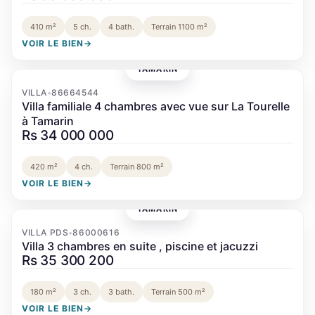
410 m²
5 ch.
4 bath.
Terrain 1100 m²
VOIR LE BIEN
→
TAMARIN
‹
›
VILLA
86664544
•
Villa familiale 4 chambres avec vue sur La Tourelle
à Tamarin
Rs 34 000 000
420 m²
4 ch.
Terrain 800 m²
VOIR LE BIEN
→
TAMARIN
‹
›
VILLA PDS
86000616
•
Villa 3 chambres en suite , piscine et jacuzzi
Rs 35 300 200
180 m²
3 ch.
3 bath.
Terrain 500 m²
VOIR LE BIEN
→