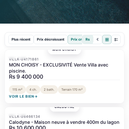
Plus récent
Prix décroissant
Prix croissant
Rs
€
MON CHOISY
‹
›
VILLA
84171861
•
MON CHOISY - EXCLUSIVITÉ Vente Villa avec
piscine.
Rs 9 400 000
115 m²
4 ch.
2 bath.
Terrain 170 m²
VOIR LE BIEN
→
CALODYNE
‹
›
VILLA
86466134
•
Calodyne - Maison neuve à vendre 400m du lagon
Rs 10 600 000