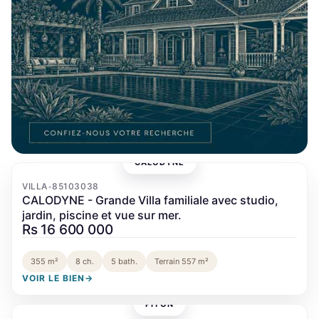
CALODYNE
‹
›
VILLA
85103038
•
CALODYNE - Grande Villa familiale avec studio,
jardin, piscine et vue sur mer.
Rs 16 600 000
355 m²
8 ch.
5 bath.
Terrain 557 m²
VOIR LE BIEN
→
PITON
‹
›