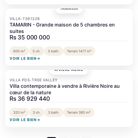
TAMARIN
‹
›
VILLA
7391328
•
TAMARIN - Grande maison de 5 chambres en
suites
Rs 35 000 000
600 m²
5 ch.
5 bath.
Terrain 1477 m²
VOIR LE BIEN
→
RIVIÈRE NOIRE
‹
›
VILLA PDS
TREE VALLEY
•
Villa contemporaine à vendre à Rivière Noire au
cœur de la nature
Rs 36 929 440
320 m²
3 ch.
3 bath.
Terrain 380 m²
VOIR LE BIEN
→