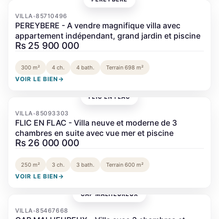
‹
›
VILLA
85710496
•
PEREYBERE - A vendre magnifique villa avec
appartement indépendant, grand jardin et piscine
Rs 25 900 000
300 m²
4 ch.
4 bath.
Terrain 698 m²
VOIR LE BIEN
→
FLIC EN FLAC
‹
›
VILLA
85093303
•
FLIC EN FLAC - Villa neuve et moderne de 3
chambres en suite avec vue mer et piscine
Rs 26 000 000
250 m²
3 ch.
3 bath.
Terrain 600 m²
VOIR LE BIEN
→
CAP MALHEUREUX
‹
›
VILLA
85467668
•