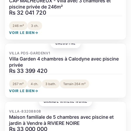
CAP MALHEUREUX - Villa avec 3 chambres et
piscine privée de 246m²
Rs 32 041 720
246 m²
3 ch.
VOIR LE BIEN
→
CALODYNE
‹
›
VILLA PDS
GARDENV1
•
Villa Garden 4 chambres à Calodyne avec piscine
privée
Rs 33 399 420
267 m²
4 ch.
3 bath.
Terrain 264 m²
VOIR LE BIEN
→
GRANDE RIVIÈRE NOIRE
‹
›
VILLA
83208808
•
Maison familiale de 5 chambres avec piscine et
jardin à Vendre à RIVIERE NOIRE
Rs 33 000 000