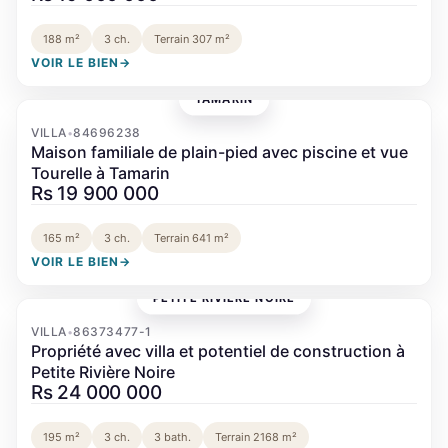
188 m²
3 ch.
Terrain 307 m²
VOIR LE BIEN
→
TAMARIN
‹
›
VILLA
84696238
•
Maison familiale de plain-pied avec piscine et vue
Tourelle à Tamarin
Rs 19 900 000
165 m²
3 ch.
Terrain 641 m²
VOIR LE BIEN
→
PETITE RIVIÈRE NOIRE
VILLA
86373477-1
•
Propriété avec villa et potentiel de construction à
Petite Rivière Noire
Rs 24 000 000
195 m²
3 ch.
3 bath.
Terrain 2168 m²