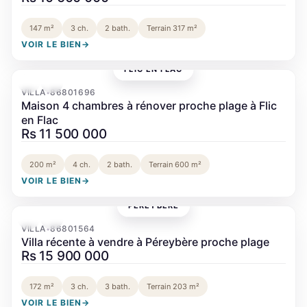
147 m²
3 ch.
2 bath.
Terrain 317 m²
VOIR LE BIEN
→
FLIC EN FLAC
‹
›
VILLA
86801696
•
Maison 4 chambres à rénover proche plage à Flic
en Flac
Rs 11 500 000
200 m²
4 ch.
2 bath.
Terrain 600 m²
VOIR LE BIEN
→
PÉREYBÈRE
‹
›
VILLA
86801564
•
Villa récente à vendre à Péreybère proche plage
Rs 15 900 000
172 m²
3 ch.
3 bath.
Terrain 203 m²
VOIR LE BIEN
→