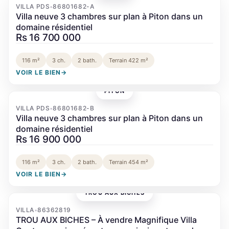
VILLA PDS
86801682-A
•
Villa neuve 3 chambres sur plan à Piton dans un
domaine résidentiel
Rs 16 700 000
116 m²
3 ch.
2 bath.
Terrain 422 m²
VOIR LE BIEN
→
PITON
‹
›
VILLA PDS
86801682-B
•
Villa neuve 3 chambres sur plan à Piton dans un
domaine résidentiel
Rs 16 900 000
116 m²
3 ch.
2 bath.
Terrain 454 m²
VOIR LE BIEN
→
TROU AUX BICHES
‹
›
VILLA
86362819
•
TROU AUX BICHES – À vendre Magnifique Villa