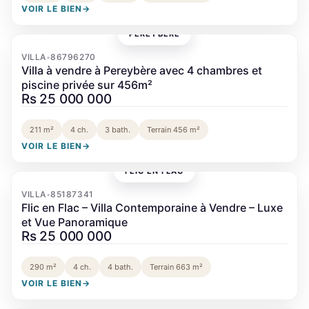
VOIR LE BIEN
→
PEREYBÈRE
‹
›
VILLA
86796270
•
Villa à vendre à Pereybère avec 4 chambres et
piscine privée sur 456m²
Rs 25 000 000
211 m²
4 ch.
3 bath.
Terrain 456 m²
VOIR LE BIEN
→
FLIC EN FLAC
‹
›
VILLA
85187341
•
Flic en Flac – Villa Contemporaine à Vendre – Luxe
et Vue Panoramique
Rs 25 000 000
290 m²
4 ch.
4 bath.
Terrain 663 m²
VOIR LE BIEN
→
PEREYBÈRE