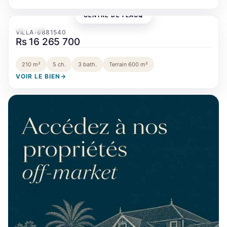
CENTRE DE FLACQ
‹
›
VILLA
6881540
•
Rs 16 265 700
210 m²
5 ch.
3 bath.
Terrain 600 m²
VOIR LE BIEN
→