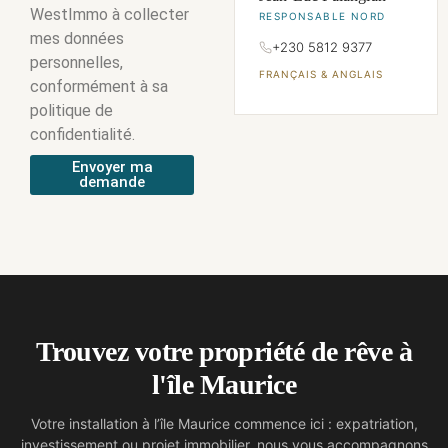
WestImmo à collecter
RESPONSABLE NORD
mes données
+230 5812 9377
personnelles,
FRANÇAIS & ANGLAIS
conformément à sa
politique de
confidentialité.
Envoyer ma
demande
Trouvez votre propriété de rêve à
l'île Maurice
Votre installation à l’île Maurice commence ici : expatriation,
investissement ou projet immobilier, nous vous accompagnons