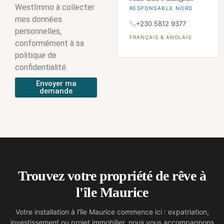
WestImmo à collecter
RESPONSABLE NORD
mes données
+230 5812 9377
personnelles,
FRANÇAIS & ANGLAIS
conformément à sa
politique de
confidentialité.
Envoyer ma
demande
Trouvez votre propriété de rêve à
l'île Maurice
Votre installation à l’île Maurice commence ici : expatriation,
investissement ou projet immobilier, nous vous accompagnons