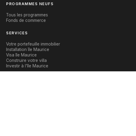
PROGRAMMES NEUFS
Tous les programmes
Fonds de commerce
SERVICES
Votre portefeuille immobilier
Installation île Maurice
Visa île Maurice
Construire votre villa
Investir à l'île Maurice
CONTACT
Nous contacter
WhatsApp
Blog
|
Mentions légales
Politique de confidentialité