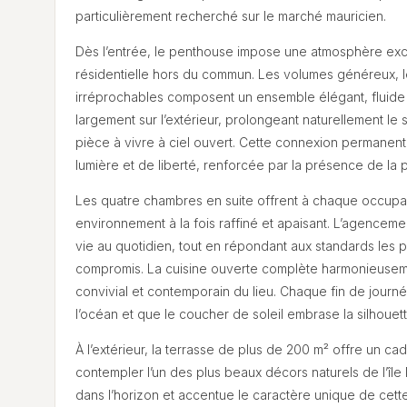
particulièrement recherché sur le marché mauricien.
Dès l’entrée, le penthouse impose une atmosphère excl
résidentielle hors du commun. Les volumes généreux, les
irréprochables composent un ensemble élégant, fluide 
largement sur l’extérieur, prolongeant naturellement le 
pièce à vivre à ciel ouvert. Cette connexion permanen
lumière et de liberté, renforcée par la présence de la
Les quatre chambres en suite offrent à chaque occupant
environnement à la fois raffiné et apaisant. L’agencement 
vie au quotidien, tout en répondant aux standards les p
compromis. La cuisine ouverte complète harmonieusement
convivial et contemporain du lieu. Chaque fin de journé
l’océan et que le coucher de soleil embrase la silhoue
À l’extérieur, la terrasse de plus de 200 m² offre un 
contempler l’un des plus beaux décors naturels de l’î
dans l’horizon et accentue le caractère unique de cett