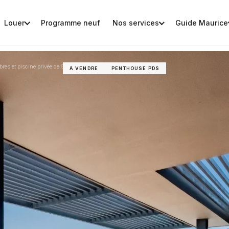
Louer
Programme neuf
Nos services
Guide Maurice
bres et piscine privée de 500m²
À VENDRE
PENTHOUSE PDS