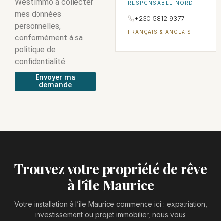
WestImmo à collecter
RESPONSABLE NORD
mes données
+230 5812 9377
personnelles,
FRANÇAIS & ANGLAIS
conformément à sa
politique de
confidentialité.
Envoyer ma
demande
Trouvez votre propriété de rêve
à l'île Maurice
Votre installation à l’île Maurice commence ici : expatriation,
investissement ou projet immobilier, nous vous