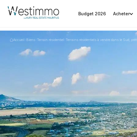
Budget 2026
Acheter
Accueil
›
Biens
›
Terrain résidentiel
›
Terrains résidentiels à vendre dans le Sud, prêt