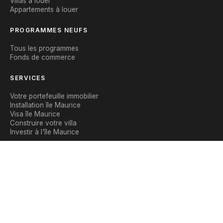
Villas à louer
Appartements à louer
PROGRAMMES NEUFS
Tous les programmes
Fonds de commerce
SERVICES
Votre portefeuille immobilier
Installation île Maurice
Visa île Maurice
Construire votre villa
Investir à l'île Maurice
CONTACT
Nous contacter
WhatsApp
Blog