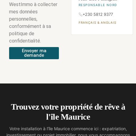
WestImmo à collecter
RESPONSABLE NORD
mes données
+230 5812 9377
personnelles,
FRANÇAIS & ANGLAIS
conformément à sa
politique de
confidentialité.
Envoyer ma
demande
Trouvez votre propriété de rêve à
l'île Maurice
Votre installation à l’île Maurice commence ici : expatriation,
investissement ou projet immobilier, nous vous accompagnons