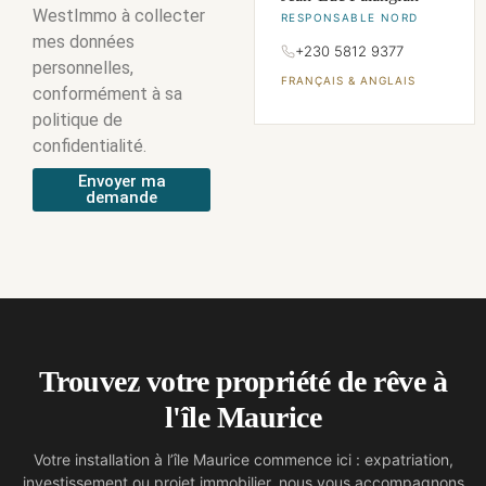
WestImmo à collecter
RESPONSABLE NORD
mes données
+230 5812 9377
personnelles,
FRANÇAIS & ANGLAIS
conformément à sa
politique de
confidentialité.
Envoyer ma
demande
Trouvez votre propriété de rêve à
l'île Maurice
Votre installation à l’île Maurice commence ici : expatriation,
investissement ou projet immobilier, nous vous accompagnons