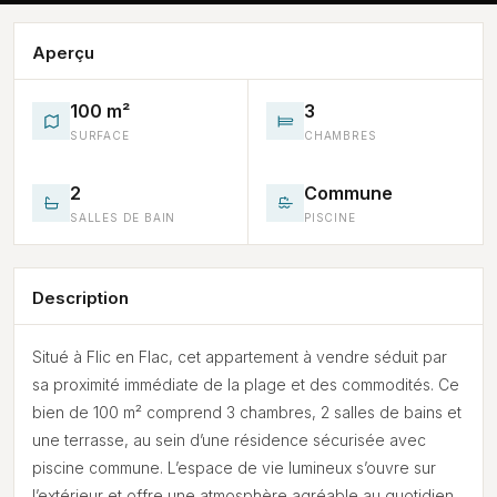
Aperçu
100 m²
3
SURFACE
CHAMBRES
2
Commune
SALLES DE BAIN
PISCINE
Description
Situé à Flic en Flac, cet appartement à vendre séduit par
sa proximité immédiate de la plage et des commodités. Ce
bien de 100 m² comprend 3 chambres, 2 salles de bains et
une terrasse, au sein d’une résidence sécurisée avec
piscine commune. L’espace de vie lumineux s’ouvre sur
l’extérieur et offre une atmosphère agréable au quotidien.