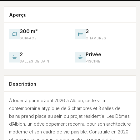
Aperçu
300 m²
3
SURFACE
CHAMBRES
2
Privée
SALLES DE BAIN
PISCINE
Description
À louer à partir d’août 2026 à Albion, cette villa
contemporaine atypique de 3 chambres et 3 salles de
bains prend place au sein du projet résidentiel Les Dômes
d’Albion, un développement reconnu pour son architecture
moderne et son cadre de vie paisible. Construite en 2020
et encore sous garantie décennale, la propriété est