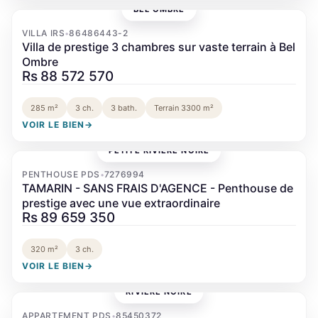
BEL OMBRE
‹
›
VILLA IRS
86486443-2
•
Villa de prestige 3 chambres sur vaste terrain à Bel
Ombre
Rs 88 572 570
285 m²
3 ch.
3 bath.
Terrain 3300 m²
VOIR LE BIEN
→
PETITE RIVIÈRE NOIRE
‹
›
PENTHOUSE PDS
7276994
•
TAMARIN - SANS FRAIS D'AGENCE - Penthouse de
prestige avec une vue extraordinaire
Rs 89 659 350
320 m²
3 ch.
VOIR LE BIEN
→
RIVIÈRE NOIRE
‹
›
APPARTEMENT PDS
85450372
•