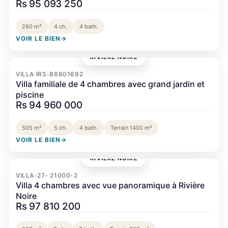
Rs 95 093 250
260 m²
4 ch.
4 bath.
VOIR LE BIEN
→
RIVIÈRE NOIRE
‹
›
VILLA IRS
86801692
•
Villa familiale de 4 chambres avec grand jardin et
piscine
Rs 94 960 000
505 m²
5 ch.
4 bath.
Terrain 1400 m²
VOIR LE BIEN
→
RIVIÈRE NOIRE
‹
›
VILLA
27- 21000-2
•
Villa 4 chambres avec vue panoramique à Rivière
Noire
Rs 97 810 200