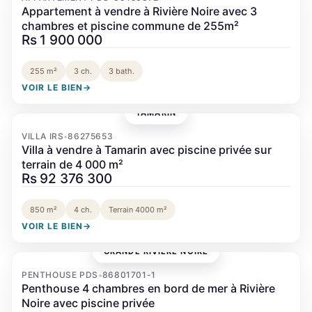
Appartement à vendre à Rivière Noire avec 3
chambres et piscine commune de 255m²
Rs 1 900 000
255 m²
3 ch.
3 bath.
VOIR LE BIEN
→
TAMARIN
‹
›
VILLA IRS
86275653
•
Villa à vendre à Tamarin avec piscine privée sur
terrain de 4 000 m²
Rs 92 376 300
850 m²
4 ch.
Terrain 4000 m²
VOIR LE BIEN
→
GRANDE RIVIÈRE NOIRE
‹
›
PENTHOUSE PDS
86801701-1
•
Penthouse 4 chambres en bord de mer à Rivière
Noire avec piscine privée