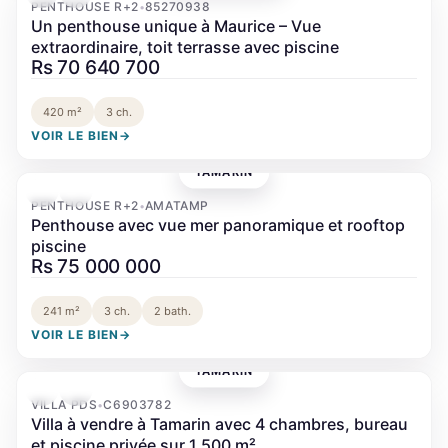
PENTHOUSE R+2
85270938
•
Un penthouse unique à Maurice – Vue
extraordinaire, toit terrasse avec piscine
Rs 70 640 700
420 m²
3 ch.
VOIR LE BIEN
→
TAMARIN
‹
›
PENTHOUSE R+2
AMATAMP
•
Penthouse avec vue mer panoramique et rooftop
piscine
Rs 75 000 000
241 m²
3 ch.
2 bath.
VOIR LE BIEN
→
TAMARIN
‹
›
VILLA PDS
C6903782
•
Villa à vendre à Tamarin avec 4 chambres, bureau
et piscine privée sur 1 500 m²