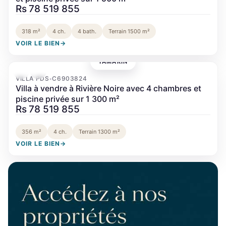
Rs 78 519 855
318 m²
4 ch.
4 bath.
Terrain 1500 m²
VOIR LE BIEN
→
TAMARIN
‹
›
VILLA PDS
C6903824
•
Villa à vendre à Rivière Noire avec 4 chambres et
piscine privée sur 1 300 m²
Rs 78 519 855
356 m²
4 ch.
Terrain 1300 m²
VOIR LE BIEN
→