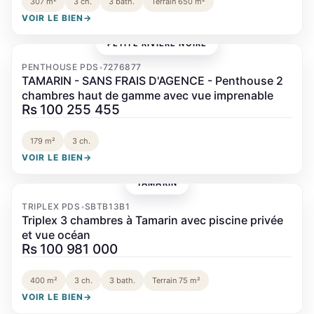
307 m²
3 ch.
3 bath.
Terrain 650 m²
VOIR LE BIEN
→
PETITE RIVIÈRE NOIRE
‹
›
PENTHOUSE PDS
7276877
•
TAMARIN - SANS FRAIS D'AGENCE - Penthouse 2
chambres haut de gamme avec vue imprenable
Rs 100 255 455
179 m²
3 ch.
VOIR LE BIEN
→
TAMARIN
‹
›
TRIPLEX PDS
SBTB13B1
•
Triplex 3 chambres à Tamarin avec piscine privée
et vue océan
Rs 100 981 000
400 m²
3 ch.
3 bath.
Terrain 75 m²
VOIR LE BIEN
→