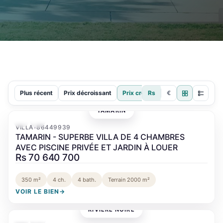
Plus récent
Prix décroissant
Prix croissant
Rs
€
TAMARIN
‹
›
VILLA
86449939
•
TAMARIN - SUPERBE VILLA DE 4 CHAMBRES
AVEC PISCINE PRIVÉE ET JARDIN À LOUER
Rs 70 640 700
350 m²
4 ch.
4 bath.
Terrain 2000 m²
VOIR LE BIEN
→
RIVIÈRE NOIRE
‹
›