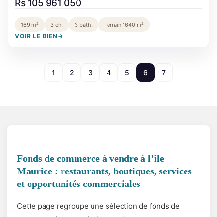
Rs 105 961 050
169 m²
3 ch.
3 bath.
Terrain 1640 m²
VOIR LE BIEN
→
1
2
3
4
5
6
7
Fonds de commerce à vendre à l’île
Maurice : restaurants, boutiques, services
et opportunités commerciales
Cette page regroupe une sélection de fonds de