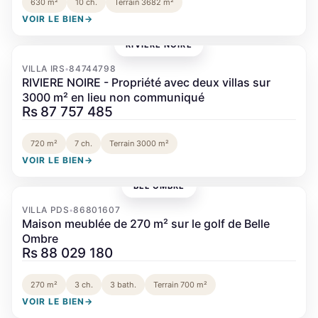
630 m²
10 ch.
Terrain 3682 m²
VOIR LE BIEN
→
RIVIÈRE NOIRE
‹
›
VILLA IRS
84744798
•
RIVIERE NOIRE - Propriété avec deux villas sur
3000 m² en lieu non communiqué
Rs 87 757 485
720 m²
7 ch.
Terrain 3000 m²
VOIR LE BIEN
→
BEL OMBRE
‹
›
VILLA PDS
86801607
•
Maison meublée de 270 m² sur le golf de Belle
Ombre
Rs 88 029 180
270 m²
3 ch.
3 bath.
Terrain 700 m²
VOIR LE BIEN
→