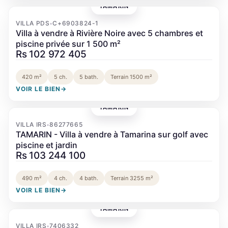
TAMARIN
‹
›
VILLA PDS
C+6903824-1
•
Villa à vendre à Rivière Noire avec 5 chambres et
piscine privée sur 1 500 m²
Rs 102 972 405
420 m²
5 ch.
5 bath.
Terrain 1500 m²
VOIR LE BIEN
→
TAMARIN
‹
›
VILLA IRS
86277665
•
TAMARIN - Villa à vendre à Tamarina sur golf avec
piscine et jardin
Rs 103 244 100
490 m²
4 ch.
4 bath.
Terrain 3255 m²
VOIR LE BIEN
→
TAMARIN
‹
›
VILLA IRS
7406332
•