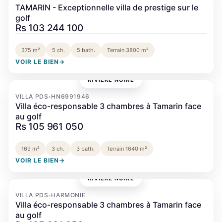
TAMARIN - Exceptionnelle villa de prestige sur le
golf
Rs 103 244 100
375 m²
5 ch.
5 bath.
Terrain 3800 m²
VOIR LE BIEN
→
RIVIÈRE NOIRE
‹
›
VILLA PDS
HN6991946
•
Villa éco-responsable 3 chambres à Tamarin face
au golf
Rs 105 961 050
169 m²
3 ch.
3 bath.
Terrain 1640 m²
VOIR LE BIEN
→
RIVIÈRE NOIRE
‹
›
VILLA PDS
HARMONIE
•
Villa éco-responsable 3 chambres à Tamarin face
au golf