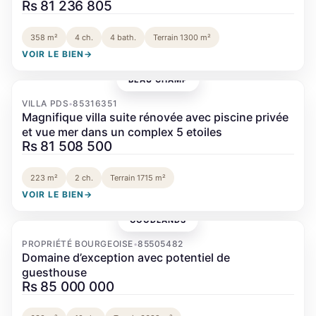
Rs 81 236 805
358 m²
4 ch.
4 bath.
Terrain 1300 m²
VOIR LE BIEN
→
BEAU CHAMP
‹
›
VILLA PDS
85316351
•
Magnifique villa suite rénovée avec piscine privée
et vue mer dans un complex 5 etoiles
Rs 81 508 500
223 m²
2 ch.
Terrain 1715 m²
VOIR LE BIEN
→
GOODLANDS
‹
›
PROPRIÉTÉ BOURGEOISE
85505482
•
Domaine d’exception avec potentiel de
guesthouse
Rs 85 000 000